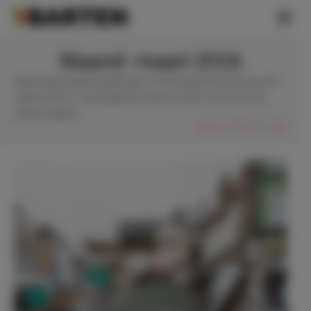
Maand:
maart 2016
Barten heeft opdracht gekregen om het ingestorte pand aan de
markt 31/33 te ’s-Hertogenbosch op te ruimen. Hier vind u de
laatste updates.
Home
2016
maart