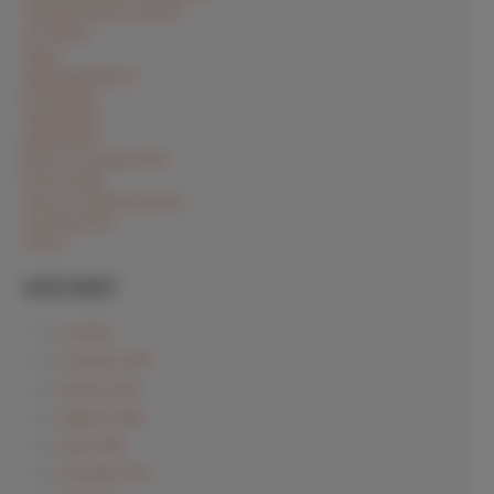
Ondersteunende diensten
Grondwerk
Sloop
Asbestverwijdering
Rioolwerken
Straatwerken
Kabelwerken
Brand- en bedrijsschade
Puinrecycling
Sloop- en afvalverwerking
Grondsanering
Verhuur
ARCHIEF
juli 2020
november 2019
oktober 2019
augustus 2018
maart 2018
december 2017