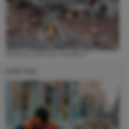
Opruiming puin ingestort pand ‘s-Hertogenbosch
OVER ONS