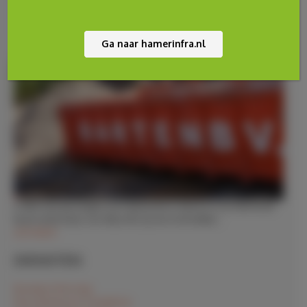
Ga naar hamerinfra.nl
In 1965 trad zijn jongste zoon Wil bij hem in dienst en voor hem kocht
hij de eerste kraan, een Atlas 602 op een Ford trekker…
LEES MEER
DIENSTEN
Bouwrijp & Woonrijp
Renovatiesloop & Totaalsloop