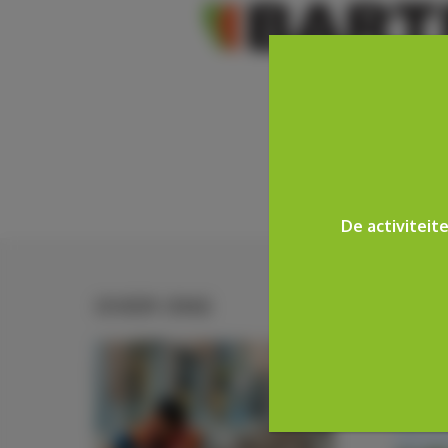
De activiteite
OVER ONS
HIST