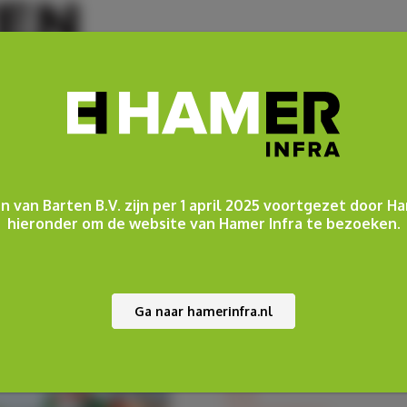
n van Barten B.V. zijn per 1 april 2025 voortgezet door Ha
hieronder om de website van Hamer Infra te bezoeken.
ORIE
DIENSTEN
Ga naar hamerinfra.nl
Bouwrijp & Woonrijp
Renovatiesloop & Totaalsloop
Ondersteunende diensten
Grondwerk
Sloop