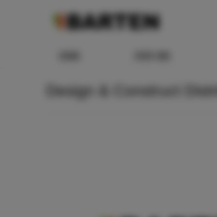
HOME
OVER ONS
Design & Construct Distr