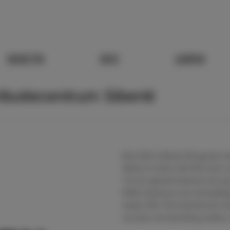
DIENSTEN
MVO
AANPAK
ibutiecentrum Siberië
Eind 2012 is Barten BV gestart 
Siberië te Venlo (60.000 m2) in
Tot de opdracht behoren het gro
DWA-riolering en de afscheiding
medio 2013. Het buitenterrein m
voorzien van bestrating, kolken,