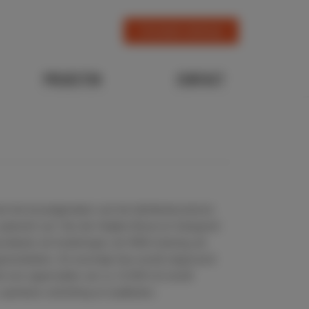
Circulaire verkoop
PROJECTEN
CONTACT
met het bouwrijpmaken van het distributiecentrum
 opdracht van ‘Van der Heijden Bouw en Vastgoed’.
ndwerk, de funderingen, de HWA-riolering, de
sinstallaties. De woonrijp-fase wordt uitgevoerd
et een oppervlakte van ca. 12.000 m2 wordt
 openbare verlichting en laadkuilen.