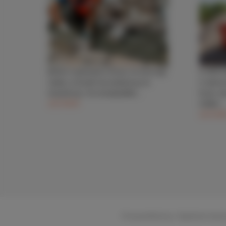
Barten is specialist in bouw- en woonrijp
In 1965 t
maken, inclusief renovatiesloop en
in dienst
totaalsloop. Ons totaalpakket:…
kraan, e
LEES MEER
trekker…
LEES ME
Privacyverklaring
|
Algemene leveri